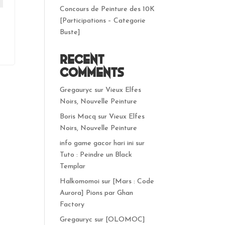
Concours de Peinture des 10K
[Participations – Categorie
Buste]
Recent
Comments
Gregauryc
sur
Vieux Elfes
Noirs, Nouvelle Peinture
Boris Macq
sur
Vieux Elfes
Noirs, Nouvelle Peinture
info game gacor hari ini
sur
Tuto : Peindre un Black
Templar
Halkomomoi
sur
[Mars : Code
Aurora] Pions par Ghan
Factory
Gregauryc
sur
[OLOMOC]