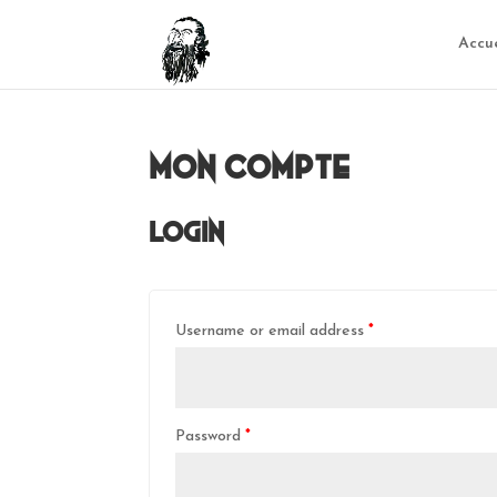
Accue
Mon compte
Login
Username or email address
*
Password
*